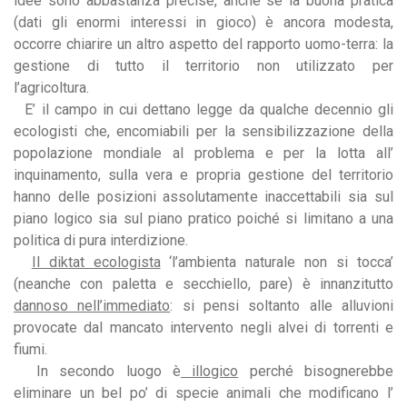
idee sono abbastanza precise, anche se la buona pratica
(dati gli enormi interessi in gioco) è ancora modesta,
occorre chiarire un altro aspetto del rapporto uomo-terra: la
gestione di tutto il territorio non utilizzato per
l’agricoltura.
E’ il campo in cui dettano legge da qualche decennio gli
ecologisti che, encomiabili per la sensibilizzazione della
popolazione mondiale al problema e per la lotta all’
inquinamento, sulla vera e propria gestione del territorio
hanno delle posizioni assolutamente inaccettabili sia sul
piano logico sia sul piano pratico poiché si limitano a una
politica di pura interdizione.
Il diktat ecologista
‘l’ambienta naturale non si tocca’
(neanche con paletta e secchiello, pare) è innanzitutto
dannoso nell’immediato
: si pensi soltanto alle alluvioni
provocate dal mancato intervento negli alvei di torrenti e
fiumi.
In secondo luogo è
illogico
perché bisognerebbe
eliminare un bel po’ di specie animali che modificano l’