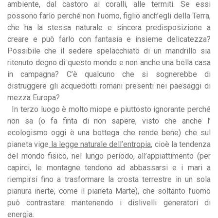
ambiente, dal castoro ai coralli, alle termiti. Se essi
possono farlo perché non l’uomo, figlio anch’egli della Terra,
che ha la stessa naturale e sincera predisposizione a
creare e può farlo con fantasia e insieme delicatezza?
Possibile che il sedere spelacchiato di un mandrillo sia
ritenuto degno di questo mondo e non anche una bella casa
in campagna? C’è qualcuno che si sognerebbe di
distruggere gli acquedotti romani presenti nei paesaggi di
mezza Europa?
In terzo luogo è molto miope e piuttosto ignorante perché
non sa (o fa finta di non sapere, visto che anche l’
ecologismo oggi è una bottega che rende bene) che sul
pianeta vige
la legge naturale dell’entropia
, cioè la tendenza
del mondo fisico, nel lungo periodo, all’appiattimento (per
capirci, le montagne tendono ad abbassarsi e i mari a
riempirsi fino a trasformare la crosta terrestre in un sola
pianura inerte, come il pianeta Marte), che soltanto l’uomo
può contrastare mantenendo i dislivelli generatori di
energia.