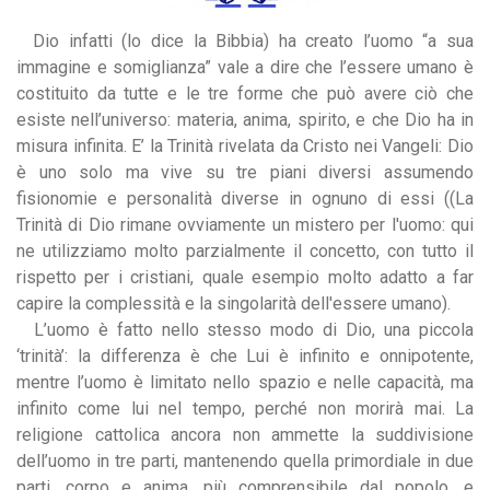
Dio infatti (lo dice la Bibbia) ha creato l’uomo “a sua
immagine e somiglianza” vale a dire che l’essere umano è
costituito da tutte e le tre forme che può avere ciò che
esiste nell’universo: materia, anima, spirito, e che Dio ha in
misura infinita. E’ la Trinità rivelata da Cristo nei Vangeli: Dio
è uno solo ma vive su tre piani diversi assumendo
fisionomie e personalità diverse in ognuno di essi ((La
Trinità di Dio rimane ovviamente un mistero per l'uomo: qui
ne utilizziamo molto parzialmente il concetto, con tutto il
rispetto per i cristiani, quale esempio molto adatto a far
capire la complessità e la singolarità dell'essere umano).
L’uomo è fatto nello stesso modo di Dio, una piccola
‘trinità’: la differenza è che Lui è infinito e onnipotente,
mentre l’uomo è limitato nello spazio e nelle capacità, ma
infinito come lui nel tempo, perché non morirà mai. La
religione cattolica ancora non ammette la suddivisione
dell’uomo in tre parti, mantenendo quella primordiale in due
parti, corpo e anima, più comprensibile dal popolo, e